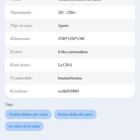
2Spostamento:
201 - 250cc
3Tipo di corpo:
Aperto
4Dimensione:
3700*1350*1390
5Colore:
il blu o personalizza
6Fatto dentro:
La CINA
7Combustibile:
benzina/benzina
8Certificato:
ccc&ISO9001
Tags:
Triciclo elettrico per carico
triciclo adulto del carico
un carico di tre carrai