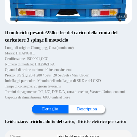
2
/
3
Il motociclo pesante/250cc tre del carico della ruota del
caricatore 3 spinge il motociclo
Luogo di origine: Chongqing, Cina (continente)
Marca: HUANGHE
Certificazione: ISO9001,CCC
Numero di modello: HH250ZH-A
Quantità di ordine minimo: 40 insieme/insiemi
Prezzo: US $1,120-1,280 / Sets | 20 Set/Sets (Min. Order)
Imballaggi particolari: Metodo dell'imballaggio di SKD e del CKD
Tempi di consegna: 25 giorni lavorativi
Termini di pagamento: T/T, L/C, D/P D/A, carta di credito, Western Union, contanti
Capacità di alimentazione: 6000 unità al mese
Dettaglio
Description
Evidenziare:
triciclo adulto del carico
,
Triciclo elettrico per carico
1Nome:
Triciclo del motore del carico