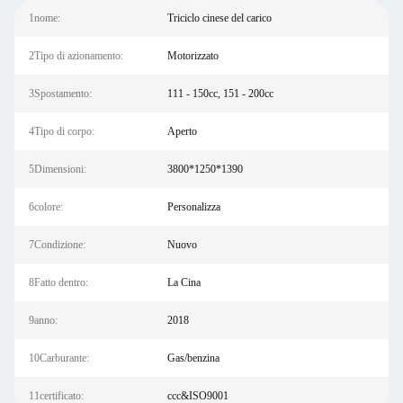
1nome:
Triciclo cinese del carico
2Tipo di azionamento:
Motorizzato
3Spostamento:
111 - 150cc, 151 - 200cc
4Tipo di corpo:
Aperto
5Dimensioni:
3800*1250*1390
6colore:
Personalizza
7Condizione:
Nuovo
8Fatto dentro:
La Cina
9anno:
2018
10Carburante:
Gas/benzina
11certificato:
ccc&ISO9001