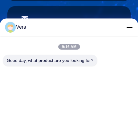
vera@lkmoto.com
E-mail
Vera
9:16 AM
0086-15823905611
Good day, what product are you looking for?
Telefono
Chongqing Longkang Motorcycle Co., Ltd.