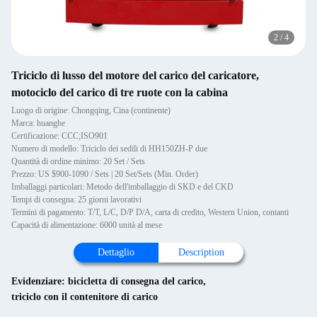
2
/
4
Triciclo di lusso del motore del carico del caricatore,
motociclo del carico di tre ruote con la cabina
Luogo di origine: Chongqing, Cina (continente)
Marca: huanghe
Certificazione: CCC;ISO901
Numero di modello: Triciclo dei sedili di HH150ZH-P due
Quantità di ordine minimo: 20 Set / Sets
Prezzo: US $900-1090 / Sets | 20 Set/Sets (Min. Order)
Imballaggi particolari: Metodo dell'imballaggio di SKD e del CKD
Tempi di consegna: 25 giorni lavorativi
Termini di pagamento: T/T, L/C, D/P D/A, carta di credito, Western Union, contanti
Capacità di alimentazione: 6000 unità al mese
Dettaglio
Description
Evidenziare:
bicicletta di consegna del carico
,
triciclo con il contenitore di carico