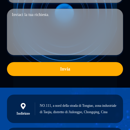
Invia
NO.111, a nord della strada di Tongtao, zona industriale
di Taojia, distretto di Jiulongpo, Chongqing, Cina
Indirizzo