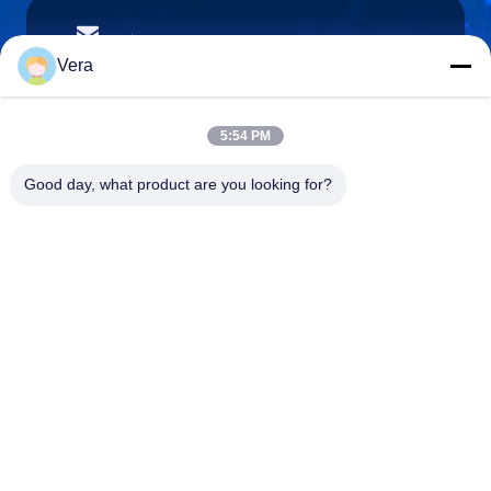
vera@lkmoto.com
E-mail
Vera
5:54 PM
0086-15823905611
Good day, what product are you looking for?
Telefono
Chongqing Longkang Motorcycle Co., Ltd.