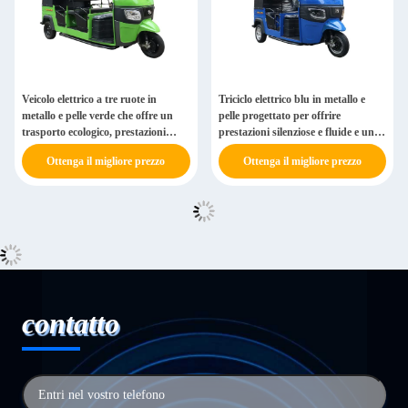
Veicolo elettrico a tre ruote in
Triciclo elettrico blu in metallo e
metallo e pelle verde che offre un
pelle progettato per offrire
trasporto ecologico, prestazioni
prestazioni silenziose e fluide e una
fluide e silenziose, perfetto per le
soluzione di trasporto ecologica per
Ottenga il migliore prezzo
Ottenga il migliore prezzo
vivaci strade cittadine, mobilità
la mobilità dei passeggeri in città
quotidiana dei passeggeri e attività
commerciali
contatto