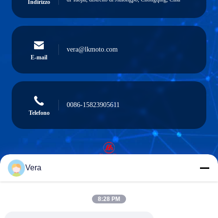
Indirizzo
vera@lkmoto.com
E-mail
0086-15823905611
Telefono
Vera
Chongqing Longkang Motorcycle Co., Ltd.
8:28 PM