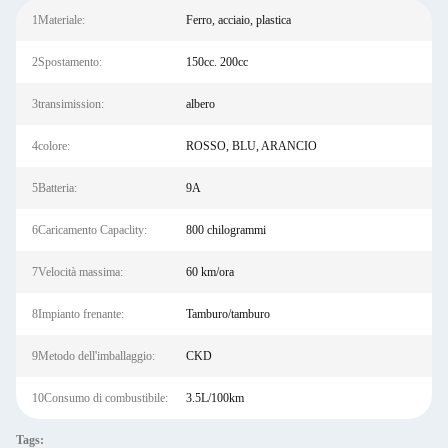
1Materiale:
Ferro, acciaio, plastica
2Spostamento:
150cc. 200cc
3transimission:
albero
4colore:
ROSSO, BLU, ARANCIO
5Batteria:
9A
6Caricamento Capaclity:
800 chilogrammi
7Velocità massima:
60 km/ora
8Impianto frenante:
Tamburo/tamburo
9Metodo dell'imballaggio:
CKD
10Consumo di combustibile:
3.5L/100km
Tags: