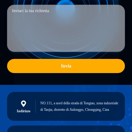
Invia
NO.111, a nord della strada di Tongtao, zona industriale
di Taojia, distretto di Jiulongpo, Chongqing, Cina
Indirizzo