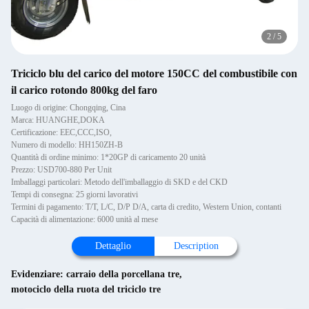
2
/
5
Triciclo blu del carico del motore 150CC del combustibile con
il carico rotondo 800kg del faro
Luogo di origine: Chongqing, Cina
Marca: HUANGHE,DOKA
Certificazione: EEC,CCC,ISO,
Numero di modello: HH150ZH-B
Quantità di ordine minimo: 1*20GP di caricamento 20 unità
Prezzo: USD700-880 Per Unit
Imballaggi particolari: Metodo dell'imballaggio di SKD e del CKD
Tempi di consegna: 25 giorni lavorativi
Termini di pagamento: T/T, L/C, D/P D/A, carta di credito, Western Union, contanti
Capacità di alimentazione: 6000 unità al mese
Dettaglio
Description
Evidenziare:
carraio della porcellana tre
,
motociclo della ruota del triciclo tre