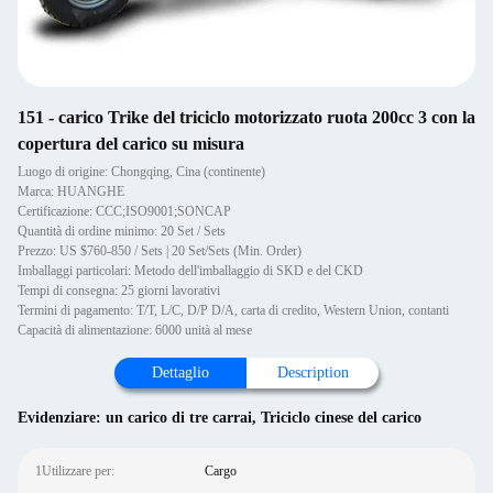
151 - carico Trike del triciclo motorizzato ruota 200cc 3 con la
copertura del carico su misura
Luogo di origine: Chongqing, Cina (continente)
Marca: HUANGHE
Certificazione: CCC;ISO9001;SONCAP
Quantità di ordine minimo: 20 Set / Sets
Prezzo: US $760-850 / Sets | 20 Set/Sets (Min. Order)
Imballaggi particolari: Metodo dell'imballaggio di SKD e del CKD
Tempi di consegna: 25 giorni lavorativi
Termini di pagamento: T/T, L/C, D/P D/A, carta di credito, Western Union, contanti
Capacità di alimentazione: 6000 unità al mese
Dettaglio
Description
Evidenziare:
un carico di tre carrai
,
Triciclo cinese del carico
1Utilizzare per:
Cargo