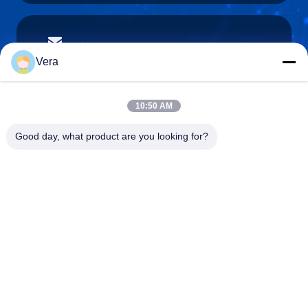
vera@lkmoto.com
E-mail
Vera
10:50 AM
0086-15823905611
Good day, what product are you looking for?
Telefono
Chongqing Longkang Motorcycle Co., Ltd.