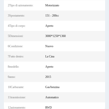
2Tipo di azionamento:
Motorizzato
3Spostamento:
151 - 200cc
4Tipo di corpo:
Aperto
5Dimensioni:
3000*1250*1360
6Condizione:
Nuovo
7Fatto dentro:
La Cina
8modello:
Aperto
9anno:
2015
10Carburante:
Gas/benzina
11trasmissione:
Automatico
12azionamento:
RWD