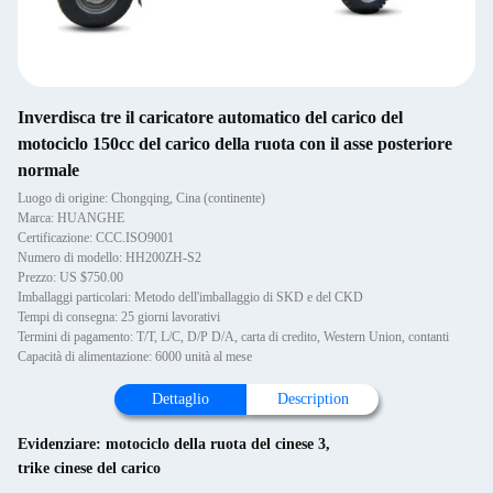
Inverdisca tre il caricatore automatico del carico del
motociclo 150cc del carico della ruota con il asse posteriore
normale
Luogo di origine: Chongqing, Cina (continente)
Marca: HUANGHE
Certificazione: CCC.ISO9001
Numero di modello: HH200ZH-S2
Prezzo: US $750.00
Imballaggi particolari: Metodo dell'imballaggio di SKD e del CKD
Tempi di consegna: 25 giorni lavorativi
Termini di pagamento: T/T, L/C, D/P D/A, carta di credito, Western Union, contanti
Capacità di alimentazione: 6000 unità al mese
Dettaglio
Description
Evidenziare:
motociclo della ruota del cinese 3
,
trike cinese del carico