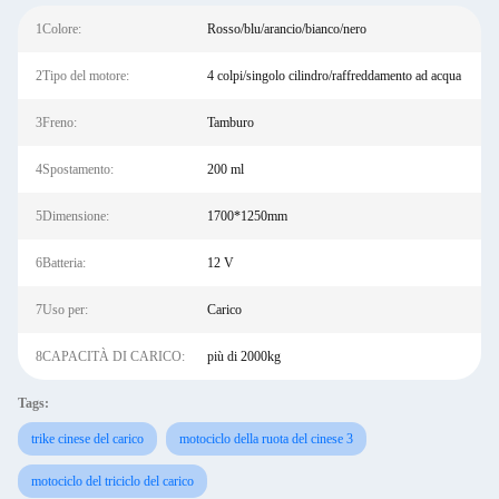
1Colore:
Rosso/blu/arancio/bianco/nero
2Tipo del motore:
4 colpi/singolo cilindro/raffreddamento ad acqua
3Freno:
Tamburo
4Spostamento:
200 ml
5Dimensione:
1700*1250mm
6Batteria:
12 V
7Uso per:
Carico
8CAPACITÀ DI CARICO:
più di 2000kg
Tags:
trike cinese del carico
motociclo della ruota del cinese 3
motociclo del triciclo del carico