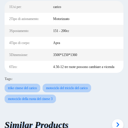
1Usi per:
carico
2Tipo di azionamento:
Motorizzato
3Spostamento:
151 - 200cc
4Tipo di corpo:
Apra
5Dimensione:
3500*1250*1360
6Tiro:
4.50-12 tre ruote possono cambiare a vicenda
Tags:
trike cinese del carico
motociclo del triciclo del carico
motociclo della ruota del cinese 3
Similar Products