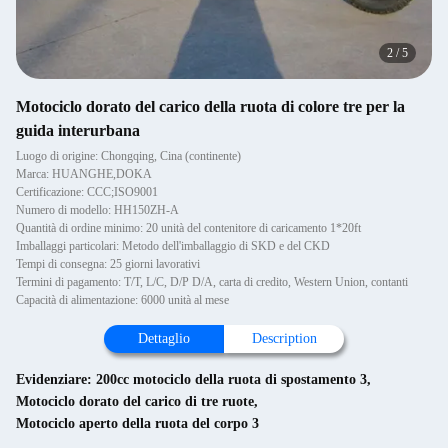
2
/
5
Motociclo dorato del carico della ruota di colore tre per la
guida interurbana
Luogo di origine: Chongqing, Cina (continente)
Marca: HUANGHE,DOKA
Certificazione: CCC;ISO9001
Numero di modello: HH150ZH-A
Quantità di ordine minimo: 20 unità del contenitore di caricamento 1*20ft
Imballaggi particolari: Metodo dell'imballaggio di SKD e del CKD
Tempi di consegna: 25 giorni lavorativi
Termini di pagamento: T/T, L/C, D/P D/A, carta di credito, Western Union, contanti
Capacità di alimentazione: 6000 unità al mese
Dettaglio
Description
Evidenziare:
200cc motociclo della ruota di spostamento 3
,
Motociclo dorato del carico di tre ruote
,
Motociclo aperto della ruota del corpo 3