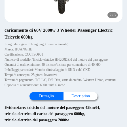
2
/
3
caricamento di 60V 2000w 3 Wheeler Passenger Electric
Tricycle 600kg
Luogo di origine: Chongqing, Cina (continente)
Marca: HUANGHE
Certificazione: CCC;ISO901
Numero di modello: Triciclo elettrico HH200DZH del motore del passeggero
Quantità di ordine minimo: 40 insieme/insiemi per contenitore di 40 HQ
Imballaggi particolari: Metodo d'imballaggio di SKD e del CKD
Tempi di consegna: 25 giorni lavorativi
Termini di pagamento: T/T, L/C, D/P D/A, carta di credito, Western Union, contanti
Capacità di alimentazione: 6000 unità al mese
Dettaglio
Description
Evidenziare:
triciclo del motore del passeggero 45km/H
,
triciclo elettrico di carico del passeggero 600kg
,
triciclo elettrico del passeggero 2000w