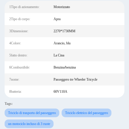
1Tipo di azionamento:
Motorizzato
2Tipo di corpo:
Apra
3Dimensione:
2270*1730MM
4Colore:
Arancio, blu
5fatto dentro:
La Cina
6Combustibile:
Benzina/benzina
7nome:
Passeggero tre Wheeler Tricycle
8batteria:
60V110A
Tags:
Triciclo di trasporto del passeggero
Triciclo elettrico del passeggero
un motociclo incluso di 3 ruote