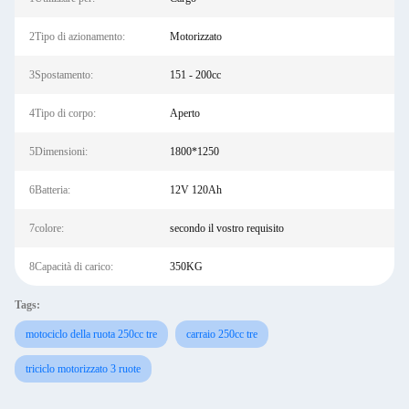
2Tipo di azionamento:
Motorizzato
3Spostamento:
151 - 200cc
4Tipo di corpo:
Aperto
5Dimensioni:
1800*1250
6Batteria:
12V 120Ah
7colore:
secondo il vostro requisito
8Capacità di carico:
350KG
Tags:
motociclo della ruota 250cc tre
carraio 250cc tre
triciclo motorizzato 3 ruote