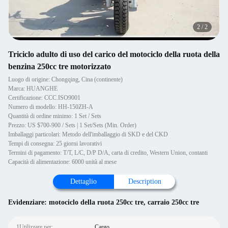
2
/
2
Triciclo adulto di uso del carico del motociclo della ruota della
benzina 250cc tre motorizzato
Luogo di origine: Chongqing, Cina (continente)
Marca: HUANGHE
Certificazione: CCC.ISO9001
Numero di modello: HH-150ZH-A
Quantità di ordine minimo: 1 Set / Sets
Prezzo: US $700-900 / Sets | 1 Set/Sets (Min. Order)
Imballaggi particolari: Metodo dell'imballaggio di SKD e del CKD
Tempi di consegna: 25 giorni lavorativi
Termini di pagamento: T/T, L/C, D/P D/A, carta di credito, Western Union, contanti
Capacità di alimentazione: 6000 unità al mese
Dettaglio
Description
Evidenziare:
motociclo della ruota 250cc tre
,
carraio 250cc tre
1Utilizzare per:
Cargo