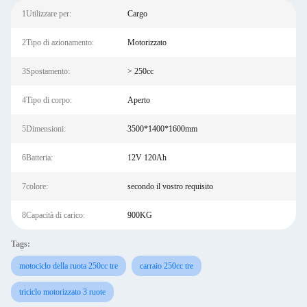
1Utilizzare per:
Cargo
2Tipo di azionamento:
Motorizzato
3Spostamento:
> 250cc
4Tipo di corpo:
Aperto
5Dimensioni:
3500*1400*1600mm
6Batteria:
12V 120Ah
7colore:
secondo il vostro requisito
8Capacità di carico:
900KG
Tags:
motociclo della ruota 250cc tre
carraio 250cc tre
triciclo motorizzato 3 ruote