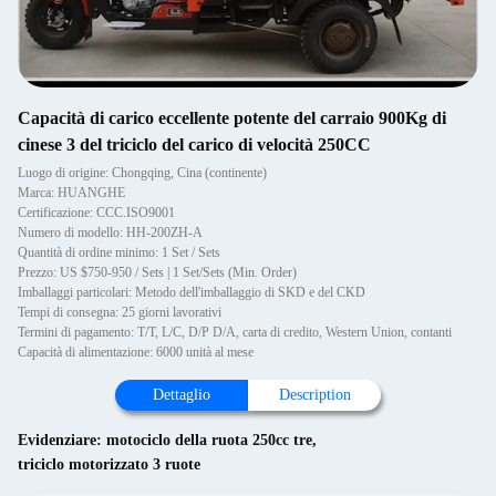
Capacità di carico eccellente potente del carraio 900Kg di
cinese 3 del triciclo del carico di velocità 250CC
Luogo di origine: Chongqing, Cina (continente)
Marca: HUANGHE
Certificazione: CCC.ISO9001
Numero di modello: HH-200ZH-A
Quantità di ordine minimo: 1 Set / Sets
Prezzo: US $750-950 / Sets | 1 Set/Sets (Min. Order)
Imballaggi particolari: Metodo dell'imballaggio di SKD e del CKD
Tempi di consegna: 25 giorni lavorativi
Termini di pagamento: T/T, L/C, D/P D/A, carta di credito, Western Union, contanti
Capacità di alimentazione: 6000 unità al mese
Dettaglio
Description
Evidenziare:
motociclo della ruota 250cc tre
,
triciclo motorizzato 3 ruote